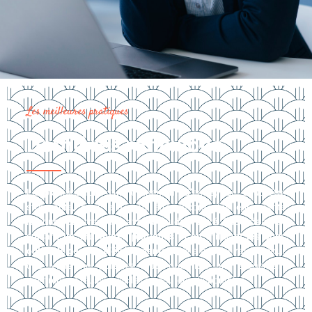
Les meilleures pratiques
Dernières réflexions
La planification d’un événement d’entreprise peut être
stressante, mais elle peut être encore plus éprouvante
lorsque vous travaillez avec un budget serré. Cependant,
en
suivant les meilleures pratiques et en utilisant les bons
outils de gestion d’événements
, il n’y a aucune raison pour
que vous ne puissiez pas organiser un événement
d’entreprise réussi avec les ressources disponibles.