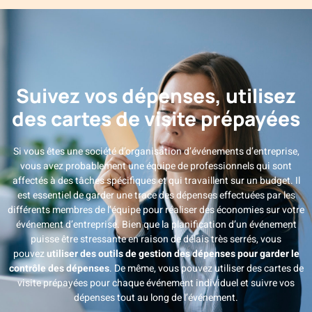
Suivez vos dépenses, utilisez
des cartes de visite prépayées
Si vous êtes une société d’organisation d’événements d’entreprise,
vous avez probablement une équipe de professionnels qui sont
affectés à des tâches spécifiques et qui travaillent sur un budget. Il
est essentiel de garder une trace des dépenses effectuées par les
différents membres de l’équipe pour réaliser des économies sur votre
événement d’entreprise. Bien que la planification d’un événement
puisse être stressante en raison de délais très serrés, vous
pouvez
utiliser des outils de gestion des dépenses pour garder le
contrôle des dépenses
. De même, vous pouvez utiliser des cartes de
visite prépayées pour chaque événement individuel et suivre vos
dépenses tout au long de l’événement.