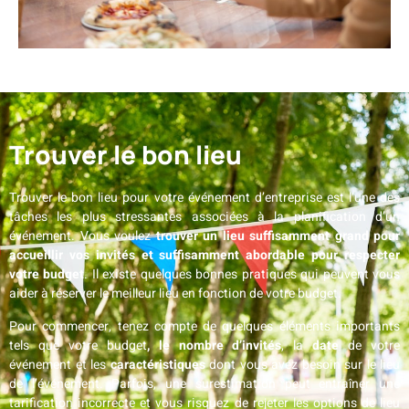
Trouver le bon lieu
Trouver le bon lieu pour votre événement d’entreprise est l’une des
tâches les plus stressantes associées à la planification d’un
événement. Vous voulez
trouver un lieu suffisamment grand pour
accueillir vos invités et suffisamment abordable pour respecter
votre budget
. Il existe quelques bonnes pratiques qui peuvent vous
aider à réserver le meilleur lieu en fonction de votre budget.
Pour commencer, tenez compte de quelques éléments importants
tels que votre budget
, le nombre d’invités
, la
date
de votre
événement et les
caractéristiques
dont vous avez besoin sur le lieu
de l’événement. Parfois, une surestimation peut entraîner une
tarification incorrecte et vous risquez de rejeter les options de lieu