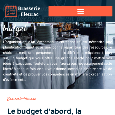
Organiser un évènement
d’entreprise avec un petit
budget
L’organisation d’un événement d’entreprise réussi nécessite une
planification minutieuse, une bonne répartition des ressources, le
choix des meilleures personnes pour les différentes missions et, bien
sûr, un budget qui vous offre une grande liberté pour mettre vos
idées à exécution. Toutefois, vous n’aurez pas nécessairement cette
liberté à chaque fois, ce qui vous donne l’occasion de faire preuve de
créativité et de prouver vos compétences en matière d’organisation
d’événements.
Brasserie-Fleurac
Le budget d’abord, la