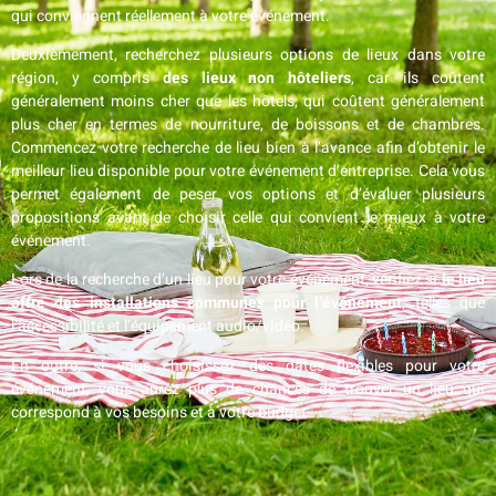
qui conviennent réellement à votre événement.
Deuxièmement, recherchez plusieurs options de lieux dans votre
région, y compris
des lieux non hôteliers
, car ils coûtent
généralement moins cher que les hôtels, qui coûtent généralement
plus cher en termes de nourriture, de boissons et de chambres.
Commencez votre recherche de lieu bien à l’avance afin d’obtenir le
meilleur lieu disponible pour votre événement d’entreprise. Cela vous
permet également de peser vos options et d’évaluer plusieurs
propositions avant de choisir celle qui convient le mieux à votre
événement.
Lors de la recherche d’un lieu pour votre événement, vérifiez si
le lieu
offre des installations communes pour l’événement
, telles que
l’accessibilité et l’équipement audio/vidéo.
En outre, si vous choisissez des dates flexibles pour votre
événement, vous aurez plus de chances de trouver un lieu qui
correspond à vos besoins et à votre budget.