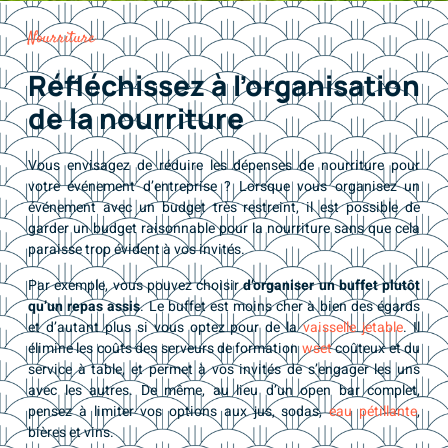
Nourriture
Réfléchissez à l’organisation
de la nourriture
Vous envisagez de réduire les dépenses de nourriture pour
votre événement d’entreprise ? Lorsque vous organisez un
événement avec un budget très restreint, il est possible de
garder un budget raisonnable pour la nourriture sans que cela
paraisse trop évident à vos invités.
Par exemple, vous pouvez choisir
d’organiser un buffet plutôt
qu’un repas assis
. Le buffet est moins cher à bien des égards
et d’autant plus si vous optez pour de la
vaisselle jetable
. Il
élimine les coûts des serveurs de formation
wset
coûteux et du
service à table, et permet à vos invités de s’engager les uns
avec les autres. De même, au lieu d’un open bar complet,
pensez à limiter vos options aux jus, sodas,
eau pétillante
,
bières et vins.