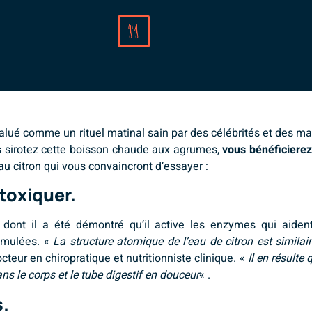
 salué comme un rituel matinal sain par des célébrités et des m
ous sirotez cette boisson chaude aux agrumes,
vous bénéficierez
 au citron qui vous convaincront d’essayer :
ntoxiquer.
, dont il a été démontré qu’il active les enzymes qui aide
cumulées. «
La structure atomique de l’eau de citron est similai
eur en chiropratique et nutritionniste clinique. «
Il en résulte
ans le corps et le tube digestif en douceur
« .
s.