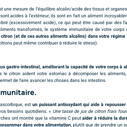
est une mesure de l’équilibre alcalin/acide des tissus et organes
sont acides à l’extérieur, ils sont en fait un aliment incroyable
bré (excessivement acide), ce qui peut être causé par des facte
aliments transformés, le système immunitaire de votre corps 
 citron (et de ces autres aliments alcalins) dans votre régime
s citrons peut même contribuer à réduire le stress).
tus gastro-intestinal, améliorant la capacité de votre corps à 
 le citron aident votre estomac à décomposer les aliments,
permet de faire avancer les choses dans les intestins.
mmunitaire.
ascorbique, est
un puissant antioxydant qui aide à repousser 
 vos besoins quotidiens. «
Une tasse de jus de citron frais fou
erches ont montré que la vitamine C peut
aider à réduire la d
n consommer dans votre alimentation
, plutôt que de prendre un 