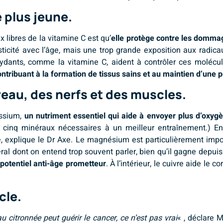
e plus jeune.
 libres de la vitamine C est qu’
elle protège contre les domma
cité avec l’âge, mais une trop grande exposition aux radicaux
xydants, comme la vitamine C, aident à contrôler ces molécu
tribuant à la formation de tissus sains et au maintien d’une p
rveau, des nerfs et des muscles.
assium,
un nutriment essentiel qui aide à envoyer plus d’oxygè
des cinq minéraux nécessaires à un meilleur entraînement.) En
xplique le Dr Axe. Le magnésium est particulièrement importa
éral dont on entend trop souvent parler, bien qu’il gagne depui
potentiel anti-âge prometteur
. À l’intérieur, le cuivre aide le
cle.
u citronnée peut guérir le cancer, ce n’est pas vrai
« , déclare 